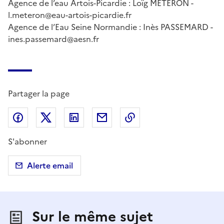
Agence de l’eau Artois-Picardie : Loïg METERON -
l.meteron@eau-artois-picardie.fr
Agence de l’Eau Seine Normandie : Inès PASSEMARD -
ines.passemard@aesn.fr
Partager la page
Partager sur Facebook
Partager sur X (anciennement Twitter)
Partager sur LinkedIn
Partager par email
Copier dans le presse
S'abonner
Alerte email
Sur le même sujet