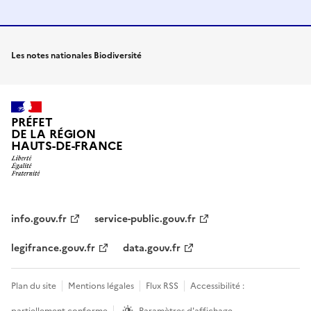
Les notes nationales Biodiversité
PRÉFET
DE LA RÉGION
HAUTS-DE-FRANCE
info.gouv.fr
service-public.gouv.fr
legifrance.gouv.fr
data.gouv.fr
Plan du site
Mentions légales
Flux RSS
Accessibilité :
partiellement conforme
Paramètres d'affichage