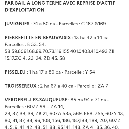
PAR BAIL A LONG TERME AVEC REPRISE D’ACTIF
D’EXPLOITATION
JUVIGNIES
: 74 a 50 ca - Parcelles : C 167 &169
PIERREFITTE-EN-BEAUVAISIS
: 13 ha 42 a 14 ca -
Parcelles : B 53. 54.
58.59.6061.68.69.70.73.119.155.401.0403.410.493.ZB
15.17.ZC 4. 23. 24. ZD 45. 58
PISSELEU
: 1 ha 17 a 80 ca - Parcelle : Y 54
TROISSEREUX
: 2 ha 67 a 40 ca - Parcelle : ZA 7
VERDEREL-LES-SAUQUEUSE
: 85 ha 94 a 71 ca -
Parcelles : 607Z 99 – ZA 14,
23, 37, 38, 39, ZB 21, 607A 535, 569, 668, 755, 607Y 13,
80, 81, 87, 88, 96, 108, 156, 186, 187,188, 189, 207, 607Z
4, 5, 9, 41, 42, 48, 51, 88, 95,141, 143, ZA 4 , 35, 36, 40,