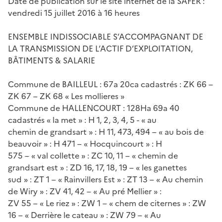
Date de publication sur le site internet de la SAFER :
vendredi 15 juillet 2016 à 16 heures
ENSEMBLE INDISSOCIABLE S’ACCOMPAGNANT DE
LA TRANSMISSION DE L’ACTIF D’EXPLOITATION,
BÂTIMENTS & SALARIE
Commune de BAILLEUL : 67a 20ca cadastrés : ZK 66 –
ZK 67 – ZK 68 « Les mollieres »
Commune de HALLENCOURT : 128Ha 69a 40
cadastrés « la met » : H 1, 2, 3, 4, 5 - « au
chemin de grandsart » : H 11, 473, 494 – « au bois de
beauvoir » : H 471 – « Hocquincourt » : H
575 – « val collette » : ZC 10, 11 – « chemin de
grandsart est » : ZD 16, 17, 18, 19 – « les ganettes
sud » : ZT 1 – « Rainvillers Est » : ZT 13 – « Au chemin
de Wiry » : ZV 41, 42 – « Au pré Mellier » :
ZV 55 – « Le riez » : ZW 1 – « chem de citernes » : ZW
16 – « Derrière le cateau » : ZW 79 – « Au