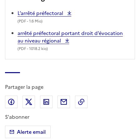
L’arrêté préfectoral
(
PDF
- 1.6 Mio)
arrêté préfectoral portant droit d’évocation
au niveau régional
(
PDF
- 1018.2 kio)
Partager la page
Partager sur Facebook
Partager sur X (anciennement Twitter)
Partager sur LinkedIn
Partager par email
Copier dans le presse
S'abonner
Alerte email