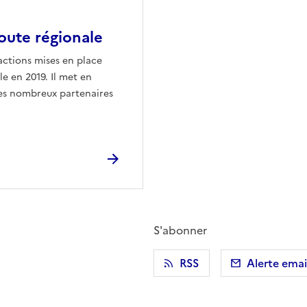
route régionale
 actions mises en place
le en 2019. Il met en
des nombreux partenaires
S'abonner
r)
 presse-papier
RSS
Alerte emai