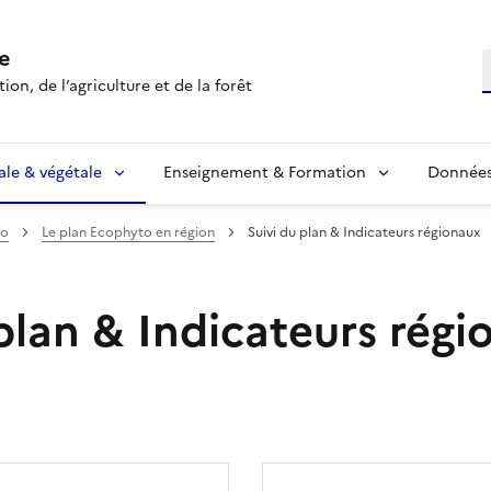
e
R
ion, de l’agriculture et de la forêt
ale & végétale
Enseignement & Formation
Données 
to
Le plan Ecophyto en région
Suivi du plan & Indicateurs régionaux
plan & Indicateurs régi