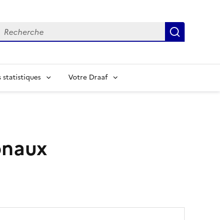
echerche
Recherch
statistiques
Votre Draaf
onaux