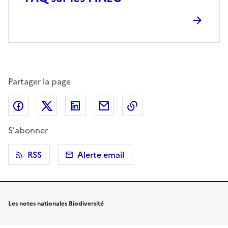
Partager la page
Partager sur Facebook
Partager sur X (anciennement Twitter)
Partager sur LinkedIn
Partager par email
Copier dans le presse
S'abonner
RSS
Alerte email
Les notes nationales Biodiversité