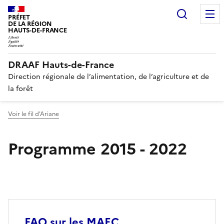
Recherc
PRÉFET
DE LA RÉGION
HAUTS-DE-FRANCE
DRAAF Hauts-de-France
Direction régionale de l’alimentation, de l’agriculture et de
la forêt
Voir le fil d'Ariane
Programme 2015 - 2022
FAQ sur les MAEC