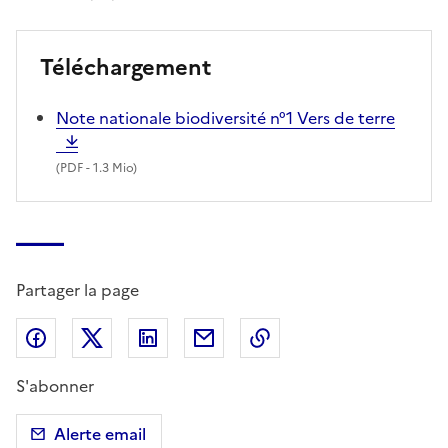
Téléchargement
Note nationale biodiversité n°1 Vers de terre
(
PDF
- 1.3 Mio)
Partager la page
Partager sur Facebook
Partager sur X (anciennement Twitter)
Partager sur LinkedIn
Partager par email
Copier dans le presse
S'abonner
Alerte email