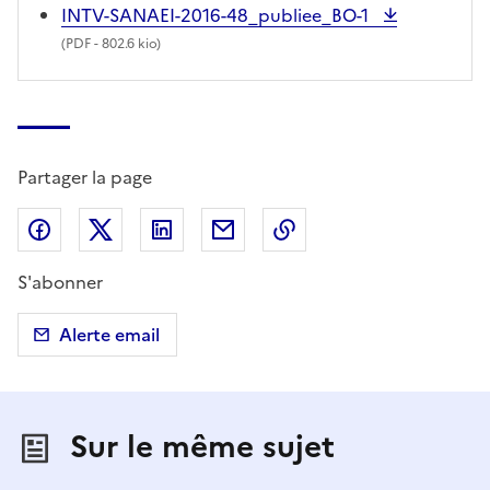
INTV-SANAEI-2016-48_publiee_BO-1
(
PDF
- 802.6 kio)
Partager la page
Partager sur Facebook
Partager sur X (anciennement Twitter)
Partager sur LinkedIn
Partager par email
Copier dans le presse
S'abonner
Alerte email
Sur le même sujet