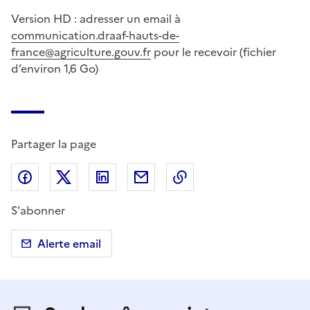
Version HD : adresser un email à
communication.draaf-hauts-de-
france@agriculture.gouv.fr
pour le recevoir (fichier
d’environ 1,6 Go)
Partager la page
Partager sur Facebook
Partager sur X (anciennement Twitter)
Partager sur LinkedIn
Partager par email
Copier dans le presse
S'abonner
Alerte email