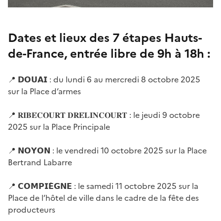
Dates et lieux des 7 étapes Hauts-
de-France, entrée libre de 9h à 18h :
📍 𝗗𝗢𝗨𝗔𝗜 : du lundi 6 au mercredi 8 octobre 2025
sur la Place d’armes
📍 𝐑𝐈𝐁𝐄́𝐂𝐎𝐔𝐑𝐓 𝐃𝐑𝐄́𝐋𝐈𝐍𝐂𝐎𝐔𝐑𝐓 : le jeudi 9 octobre
2025 sur la Place Principale
📍 𝗡𝗢𝗬𝗢𝗡 : le vendredi 10 octobre 2025 sur la Place
Bertrand Labarre
📍 𝗖𝗢𝗠𝗣𝗜𝗘̀𝗚𝗡𝗘 : le samedi 11 octobre 2025 sur la
Place de l’hôtel de ville dans le cadre de la fête des
producteurs