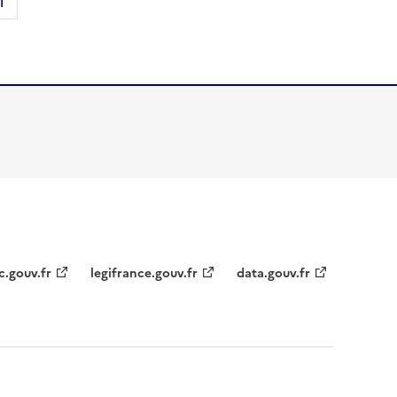
l
c.gouv.fr
legifrance.gouv.fr
data.gouv.fr