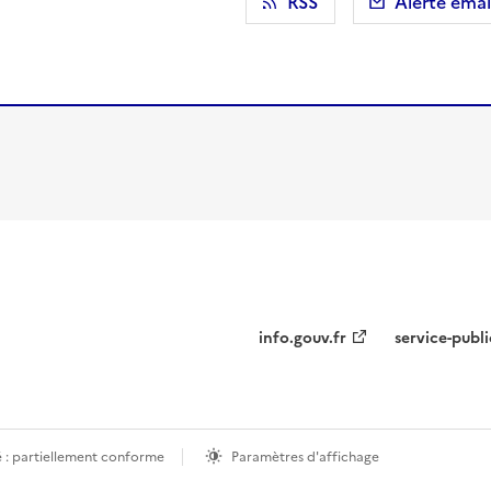
r)
 presse-papier
RSS
Alerte emai
info.gouv.fr
service-publi
é : partiellement conforme
Paramètres d'affichage