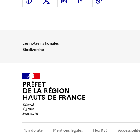
Partager sur Facebook
Partager sur X (anciennement Twitte
Partager sur LinkedIn
Partager par email
Copier dans le
Les notes nationales
Biodiversité
PRÉFET
DE LA RÉGION
HAUTS-DE-FRANCE
Plan du site
Mentions légales
Flux RSS
Accessibilit