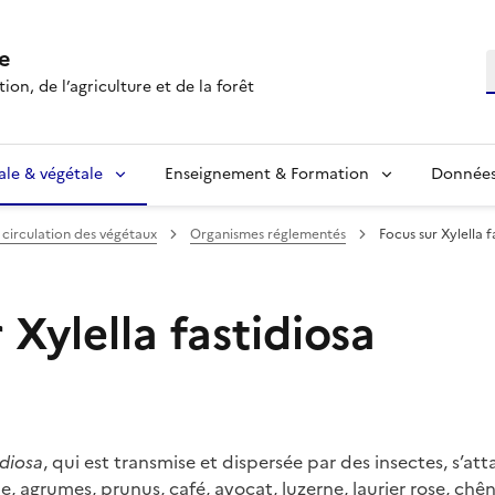
e
R
ion, de l’agriculture et de la forêt
ale & végétale
Enseignement & Formation
Données 
 circulation des végétaux
Organismes réglementés
Focus sur Xylella f
 Xylella fastidiosa
idiosa
, qui est transmise et dispersée par des insectes, s’
, agrumes, prunus, café, avocat, luzerne, laurier rose, chêne