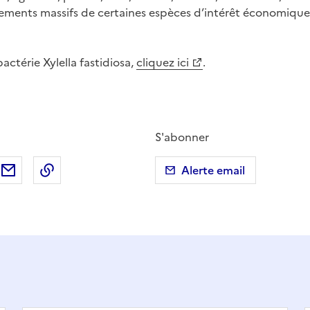
ements massifs de certaines espèces d’intérêt économique
bactérie Xylella fastidiosa,
cliquez ici
.
S'abonner
ebook
ur X (anciennement Twitter)
tager sur LinkedIn
Partager par email
Copier dans le presse-papier
Alerte email