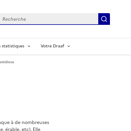
echerche
Recherch
statistiques
Votre Draaf
astidiosa
attaque à de nombreuses
, érable, etc). Elle