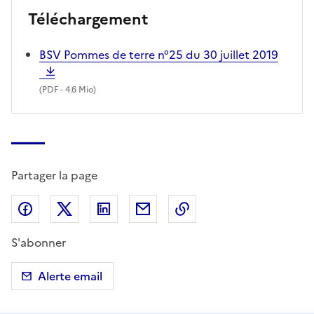
Téléchargement
BSV Pommes de terre n°25 du 30 juillet 2019
(
PDF
- 4.6 Mio)
Partager la page
Partager sur Facebook
Partager sur X (anciennement Twitter)
Partager sur LinkedIn
Partager par email
Copier dans le presse
S'abonner
Alerte email