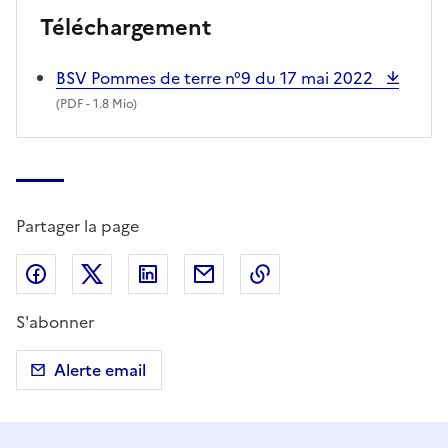
Téléchargement
BSV Pommes de terre n°9 du 17 mai 2022
(
PDF
- 1.8 Mio)
Partager la page
Partager sur Facebook
Partager sur X (anciennement Twitter)
Partager sur LinkedIn
Partager par email
Copier dans le presse
S'abonner
Alerte email