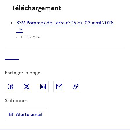
Téléchargement
BSV Pommes de Terre n°05 du 02 avril 2026
(
PDF
- 1.2 Mio)
Partager la page
Partager sur Facebook
Partager sur X (anciennement Twitter)
Partager sur LinkedIn
Partager par email
Copier dans le presse
S'abonner
Alerte email