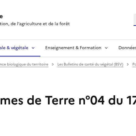
e
R
ion, de l’agriculture et de la forêt
ale & végétale
Enseignement & Formation
Données 
ance biologique du territoire
Les Bulletins de santé du végétal (BSV)
P
es de Terre n°04 du 1