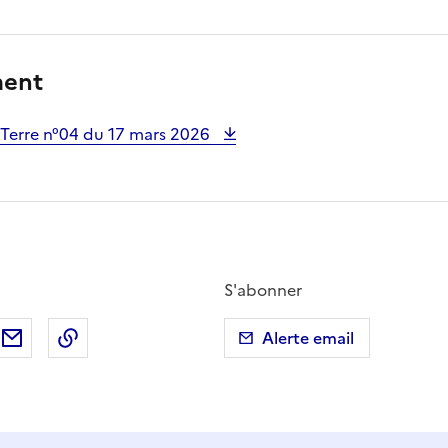
ment
Terre n°04 du 17 mars 2026
S'abonner
ebook
ur X (anciennement Twitter)
tager sur LinkedIn
Partager par email
Copier dans le presse-papier
Alerte email