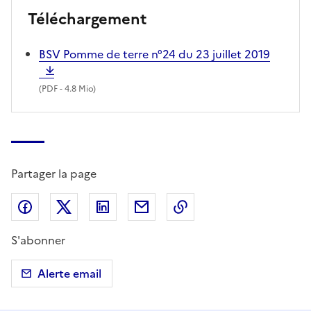
Téléchargement
BSV Pomme de terre n°24 du 23 juillet 2019
(
PDF
- 4.8 Mio)
Partager la page
Partager sur Facebook
Partager sur X (anciennement Twitter)
Partager sur LinkedIn
Partager par email
Copier dans le presse
S'abonner
Alerte email