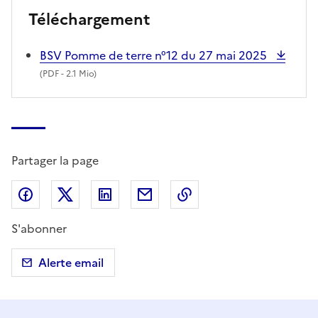
Téléchargement
BSV Pomme de terre n°12 du 27 mai 2025
(
PDF
- 2.1 Mio)
Partager la page
Partager sur Facebook
Partager sur X (anciennement Twitter)
Partager sur LinkedIn
Partager par email
Copier dans le presse
S'abonner
Alerte email