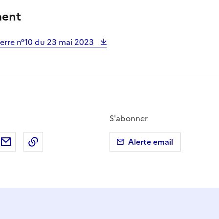
ment
rre n°10 du 23 mai 2023
S'abonner
ebook
ur X (anciennement Twitter)
tager sur LinkedIn
Partager par email
Copier dans le presse-papier
Alerte email