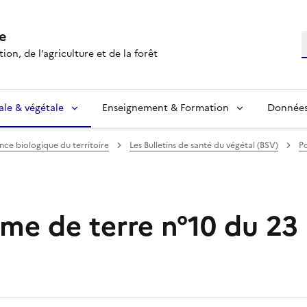
e
R
ion, de l’agriculture et de la forêt
ale & végétale
Enseignement & Formation
Données 
ance biologique du territoire
Les Bulletins de santé du végétal (BSV)
P
e de terre n°10 du 23