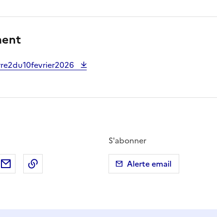
ment
re2du10fevrier2026
S'abonner
ebook
ur X (anciennement Twitter)
tager sur LinkedIn
Partager par email
Copier dans le presse-papier
Alerte email