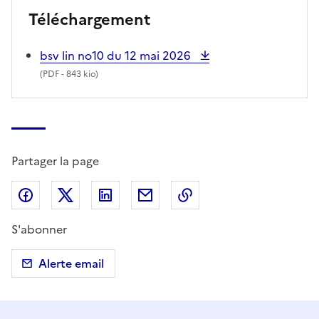
Téléchargement
bsv lin no10 du 12 mai 2026
(
PDF
- 843 kio)
Partager la page
Partager sur Facebook
Partager sur X (anciennement Twitter)
Partager sur LinkedIn
Partager par email
Copier dans le presse
S'abonner
Alerte email