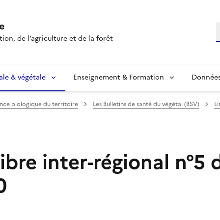
e
R
ion, de l’agriculture et de la forêt
ale & végétale
Enseignement & Formation
Données 
ance biologique du territoire
Les Bulletins de santé du végétal (BSV)
Li
ibre inter-régional n°5 
0