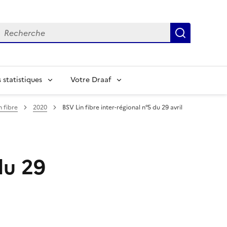
echerche
Recherch
statistiques
Votre Draaf
n fibre
2020
BSV Lin fibre inter-régional n°5 du 29 avril
du 29