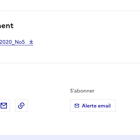
ment
_2020_No5
S'abonner
ebook
ur X (anciennement Twitter)
tager sur LinkedIn
Partager par email
Copier dans le presse-papier
Alerte email