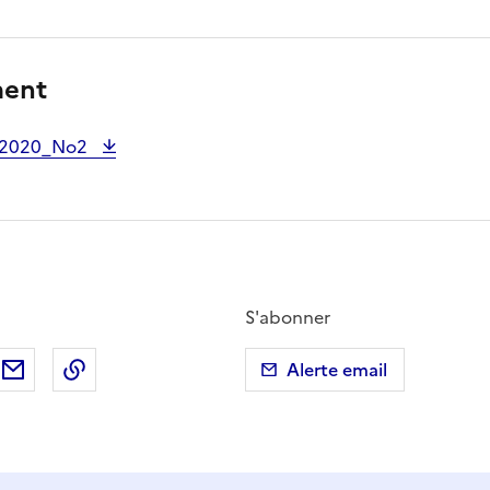
ment
_2020_No2
S'abonner
ebook
ur X (anciennement Twitter)
tager sur LinkedIn
Partager par email
Copier dans le presse-papier
Alerte email