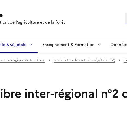
e
R
ion, de l’agriculture et de la forêt
ale & végétale
Enseignement & Formation
Données 
ance biologique du territoire
Les Bulletins de santé du végétal (BSV)
Li
ibre inter-régional n°2 d