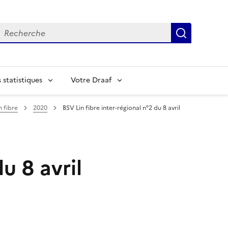
echerche
Recherch
statistiques
Votre Draaf
n fibre
2020
BSV Lin fibre inter-régional n°2 du 8 avril
u 8 avril