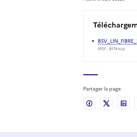
Télécharge
BSV_LIN_FIBRE
(
PDF
- 817.4 kio)
Partager la page
Partager sur Fac
Partager s
Par