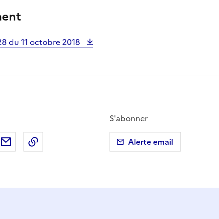
ment
8 du 11 octobre 2018
S'abonner
ebook
ur X (anciennement Twitter)
tager sur LinkedIn
Partager par email
Copier dans le presse-papier
Alerte email