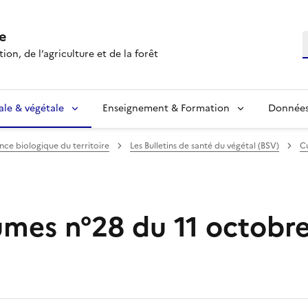
e
R
ion, de l’agriculture et de la forêt
ale & végétale
Enseignement & Formation
Données 
ance biologique du territoire
Les Bulletins de santé du végétal (BSV)
Cu
mes n°28 du 11 octobr