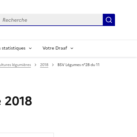
echerche
Recherch
statistiques
Votre Draaf
ltures légumières
2018
BSV Légumes n°28 du 11
e 2018