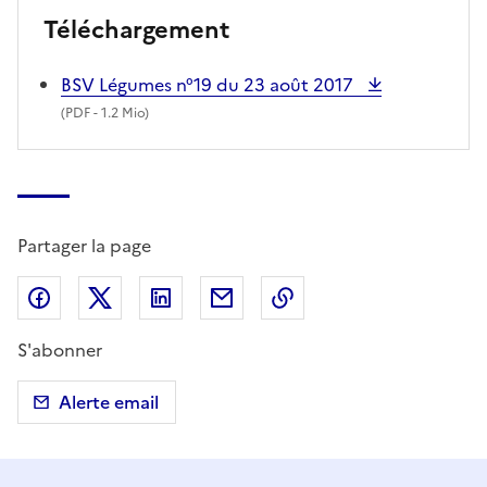
Téléchargement
BSV Légumes n°19 du 23 août 2017
(
PDF
- 1.2 Mio)
Partager la page
Partager sur Facebook
Partager sur X (anciennement Twitter)
Partager sur LinkedIn
Partager par email
Copier dans le presse
S'abonner
Alerte email