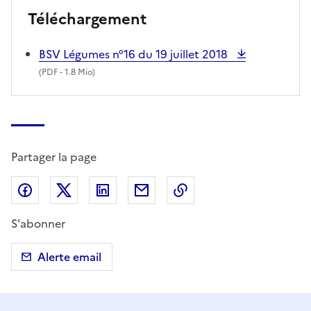
Téléchargement
BSV Légumes n°16 du 19 juillet 2018
(
PDF
- 1.8 Mio)
Partager la page
Partager sur Facebook
Partager sur X (anciennement Twitter)
Partager sur LinkedIn
Partager par email
Copier dans le presse
S'abonner
Alerte email