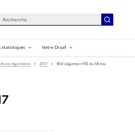
echerche
Recherch
statistiques
Votre Draaf
ltures légumières
2017
BSV Légumes n°05 du 18 mai
17