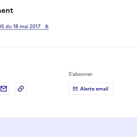
ment
05 du 18 mai 2017
S'abonner
ebook
ur X (anciennement Twitter)
tager sur LinkedIn
Partager par email
Copier dans le presse-papier
Alerte email