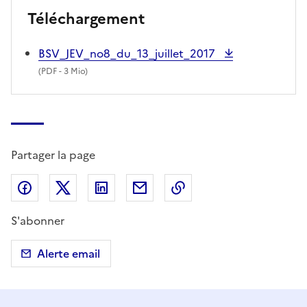
Téléchargement
BSV_JEV_no8_du_13_juillet_2017
(
PDF
- 3 Mio)
Partager la page
Partager sur Facebook
Partager sur X (anciennement Twitter)
Partager sur LinkedIn
Partager par email
Copier dans le presse
S'abonner
Alerte email