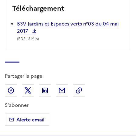
Téléchargement
BSV Jardins et Espaces verts n°03 du 04 mai
2017
(
PDF
- 3 Mio)
Partager la page
Partager sur Facebook
Partager sur X (anciennement Twitter)
Partager sur LinkedIn
Partager par email
Copier dans le presse
S'abonner
Alerte email