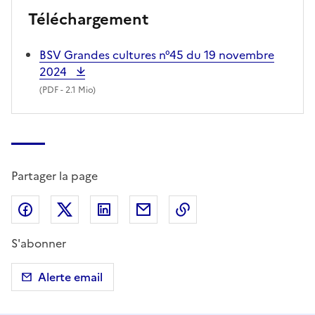
Téléchargement
BSV Grandes cultures n°45 du 19 novembre
2024
(
PDF
- 2.1 Mio)
Partager la page
Partager sur Facebook
Partager sur X (anciennement Twitter)
Partager sur LinkedIn
Partager par email
Copier dans le presse
S'abonner
Alerte email