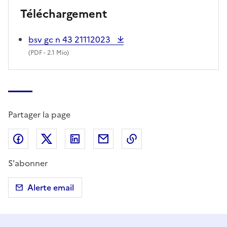
Téléchargement
bsv gc n 43 21112023
(
PDF
- 2.1 Mio)
Partager la page
Partager sur Facebook
Partager sur X (anciennement Twitter)
Partager sur LinkedIn
Partager par email
Copier dans le presse
S'abonner
Alerte email