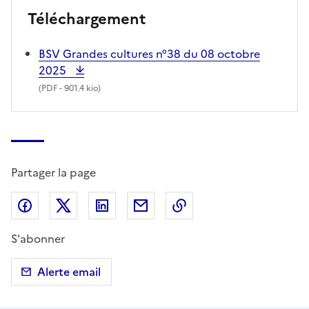
Téléchargement
BSV Grandes cultures n°38 du 08 octobre
2025
(
PDF
- 901.4 kio)
Partager la page
Partager sur Facebook
Partager sur X (anciennement Twitter)
Partager sur LinkedIn
Partager par email
Copier dans le presse
S'abonner
Alerte email