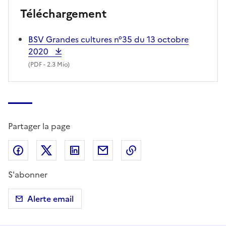
Téléchargement
BSV Grandes cultures n°35 du 13 octobre
2020
(
PDF
- 2.3 Mio)
Partager la page
Partager sur Facebook
Partager sur X (anciennement Twitter)
Partager sur LinkedIn
Partager par email
Copier dans le presse
S'abonner
Alerte email