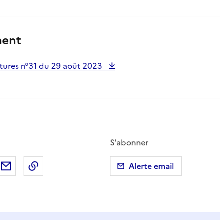
ment
tures n°31 du 29 août 2023
S'abonner
ebook
ur X (anciennement Twitter)
tager sur LinkedIn
Partager par email
Copier dans le presse-papier
Alerte email