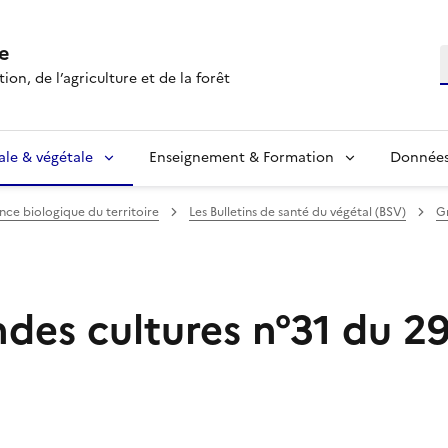
e
R
ion, de l’agriculture et de la forêt
ale & végétale
Enseignement & Formation
Données 
ance biologique du territoire
Les Bulletins de santé du végétal (BSV)
G
des cultures n°31 du 2