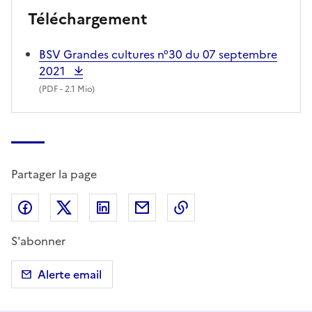
Téléchargement
BSV Grandes cultures n°30 du 07 septembre
2021
(
PDF
- 2.1 Mio)
Partager la page
Partager sur Facebook
Partager sur X (anciennement Twitter)
Partager sur LinkedIn
Partager par email
Copier dans le presse
S'abonner
Alerte email