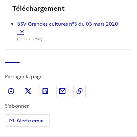
Téléchargement
BSV Grandes cultures n°3 du 03 mars 2020
(
PDF
- 2.3 Mio)
Partager la page
Partager sur Facebook
Partager sur X (anciennement Twitter)
Partager sur LinkedIn
Partager par email
Copier dans le presse
S'abonner
Alerte email