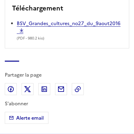
Téléchargement
BSV_Grandes_cultures_no27_du_9aout2016
(
PDF
- 980.2 kio)
Partager la page
Partager sur Facebook
Partager sur X (anciennement Twitter)
Partager sur LinkedIn
Partager par email
Copier dans le presse
S'abonner
Alerte email