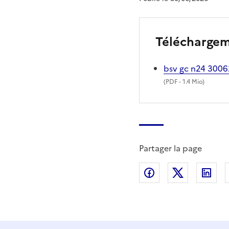
Télécharge
bsv gc n24 300
(
PDF
- 1.4 Mio)
Partager la page
Partager sur Fac
Partager s
Par