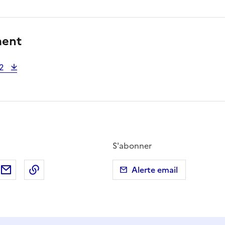
ment
62
S'abonner
ebook
ur X (anciennement Twitter)
tager sur LinkedIn
Partager par email
Copier dans le presse-papier
Alerte email