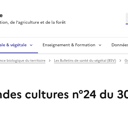
e
R
ion, de l’agriculture et de la forêt
ale & végétale
Enseignement & Formation
Données 
ance biologique du territoire
Les Bulletins de santé du végétal (BSV)
G
des cultures n°24 du 30