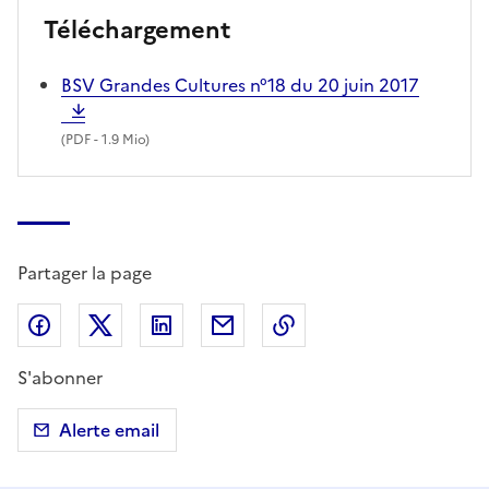
Téléchargement
BSV Grandes Cultures n°18 du 20 juin 2017
(
PDF
- 1.9 Mio)
Partager la page
Partager sur Facebook
Partager sur X (anciennement Twitter)
Partager sur LinkedIn
Partager par email
Copier dans le presse
S'abonner
Alerte email