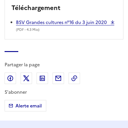
Téléchargement
BSV Grandes cultures n°16 du 3 juin 2020
(
PDF
- 4.3 Mio)
Partager la page
Partager sur Facebook
Partager sur X (anciennement Twitter)
Partager sur LinkedIn
Partager par email
Copier dans le presse
S'abonner
Alerte email