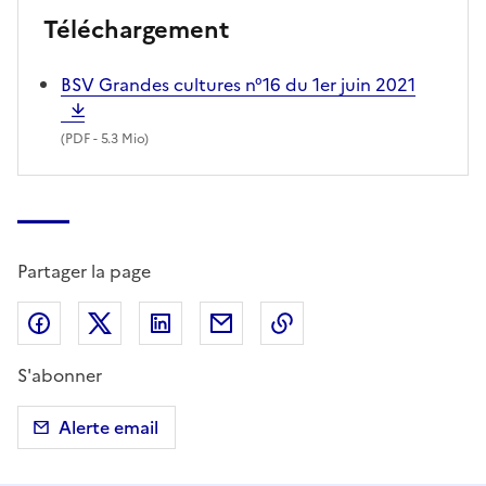
Téléchargement
BSV Grandes cultures n°16 du 1er juin 2021
(
PDF
- 5.3 Mio)
Partager la page
Partager sur Facebook
Partager sur X (anciennement Twitter)
Partager sur LinkedIn
Partager par email
Copier dans le presse
S'abonner
Alerte email