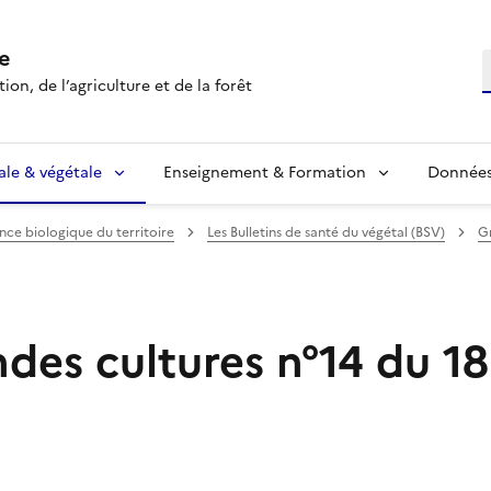
e
R
ion, de l’agriculture et de la forêt
ale & végétale
Enseignement & Formation
Données 
ance biologique du territoire
Les Bulletins de santé du végétal (BSV)
G
des cultures n°14 du 18