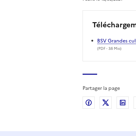
Télécharge
BSV Grandes cul
(
PDF
- 3.6 Mio)
Partager la page
Partager sur Fac
Partager s
Par