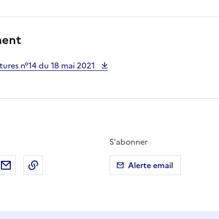
ment
tures n°14 du 18 mai 2021
S'abonner
ebook
ur X (anciennement Twitter)
tager sur LinkedIn
Partager par email
Copier dans le presse-papier
Alerte email