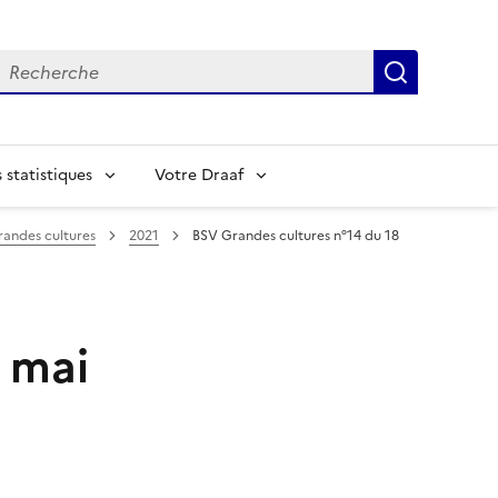
echerche
Recherch
statistiques
Votre Draaf
randes cultures
2021
BSV Grandes cultures n°14 du 18
 mai