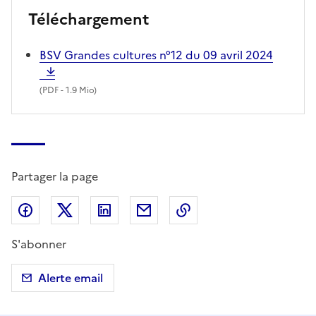
Téléchargement
BSV Grandes cultures n°12 du 09 avril 2024
(
PDF
- 1.9 Mio)
Partager la page
Partager sur Facebook
Partager sur X (anciennement Twitter)
Partager sur LinkedIn
Partager par email
Copier dans le presse
S'abonner
Alerte email