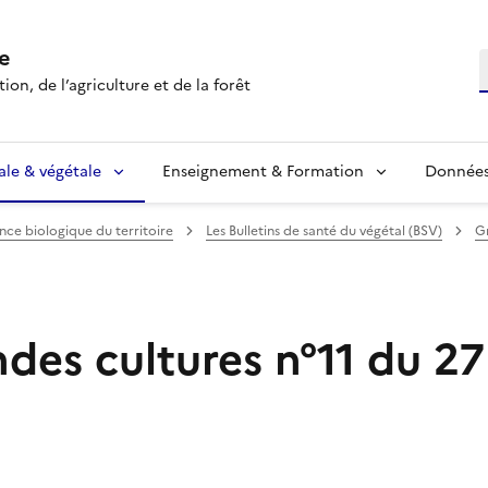
e
R
ion, de l’agriculture et de la forêt
ale & végétale
Enseignement & Formation
Données 
ance biologique du territoire
Les Bulletins de santé du végétal (BSV)
G
es cultures n°11 du 27 