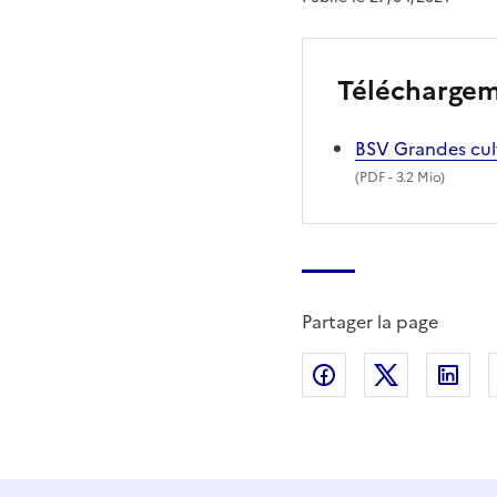
Télécharge
BSV Grandes cult
(
PDF
- 3.2 Mio)
Partager la page
Partager sur Fac
Partager s
Par