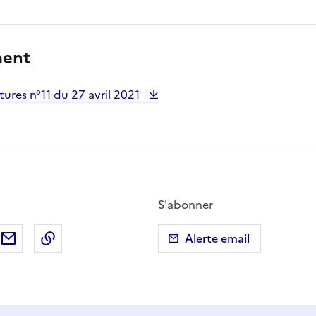
ment
ures n°11 du 27 avril 2021
S'abonner
ebook
ur X (anciennement Twitter)
tager sur LinkedIn
Partager par email
Copier dans le presse-papier
Alerte email