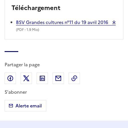
Téléchargement
BSV Grandes cultures n°11 du 19 avril 2016
(
PDF
- 1.9 Mio)
Partager la page
Partager sur Facebook
Partager sur X (anciennement Twitter)
Partager sur LinkedIn
Partager par email
Copier dans le presse
S'abonner
Alerte email