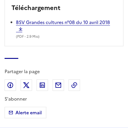
Téléchargement
BSV Grandes cultures n°08 du 10 avril 2018
(
PDF
- 2.9 Mio)
Partager la page
Partager sur Facebook
Partager sur X (anciennement Twitter)
Partager sur LinkedIn
Partager par email
Copier dans le presse
S'abonner
Alerte email