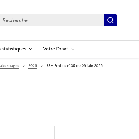
echerche
Recherch
statistiques
Votre Draaf
uits rouges
2026
BSV Fraises n°05 du 09 juin 2026
6