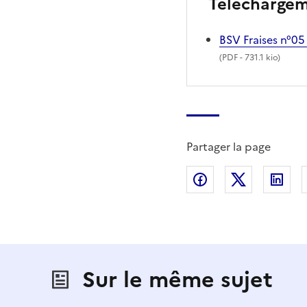
Télécharge
BSV Fraises n°05
(
PDF
- 731.1 kio)
Partager la page
Partager sur Fac
Partager s
Par
Sur le même sujet