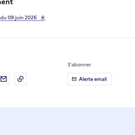
ment
 du 09 juin 2026
S'abonner
ebook
ur X (anciennement Twitter)
tager sur LinkedIn
Partager par email
Copier dans le presse-papier
Alerte email