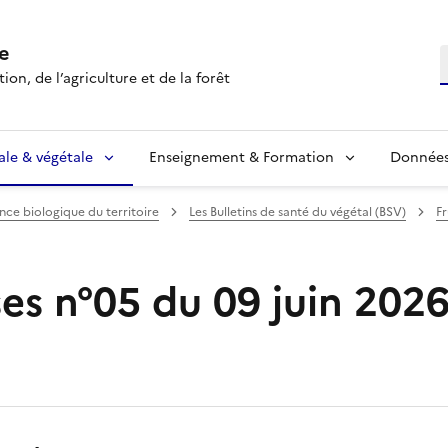
e
R
ion, de l’agriculture et de la forêt
ale & végétale
Enseignement & Formation
Données 
ance biologique du territoire
Les Bulletins de santé du végétal (BSV)
Fr
ses n°05 du 09 juin 202