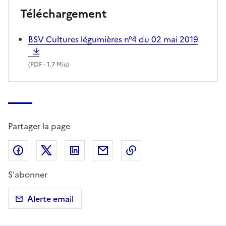
Téléchargement
BSV Cultures légumières n°4 du 02 mai 2019
(
PDF
- 1.7 Mio)
Partager la page
Partager sur Facebook
Partager sur X (anciennement Twitter)
Partager sur LinkedIn
Partager par email
Copier dans le presse
S'abonner
Alerte email