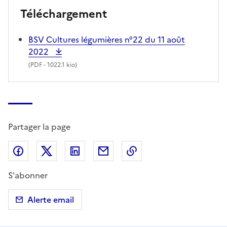
Téléchargement
BSV Cultures légumières n°22 du 11 août
2022
(
PDF
- 1022.1 kio)
Partager la page
Partager sur Facebook
Partager sur X (anciennement Twitter)
Partager sur LinkedIn
Partager par email
Copier dans le presse
S'abonner
Alerte email