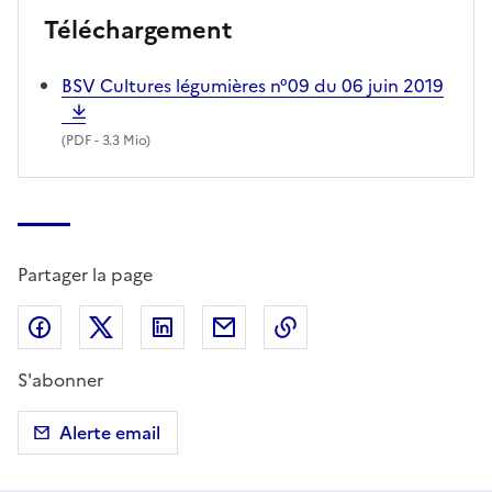
Téléchargement
BSV Cultures légumières n°09 du 06 juin 2019
(
PDF
- 3.3 Mio)
Partager la page
Partager sur Facebook
Partager sur X (anciennement Twitter)
Partager sur LinkedIn
Partager par email
Copier dans le presse
S'abonner
Alerte email