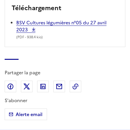
Téléchargement
BSV Cultures légumières n°05 du 27 avril
2023
(
PDF
- 938.4 kio)
Partager la page
Partager sur Facebook
Partager sur X (anciennement Twitter)
Partager sur LinkedIn
Partager par email
Copier dans le presse
S'abonner
Alerte email